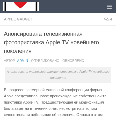
Skip to content
Для любых предложений по
сайту: mongolia-shop@cp9.ru
APPLE GADGET
4
Анонсирована телевизионная
фотоприставка Apple TV новейшего
поколения
АВТОР:
ADMIN
· ОПУБЛИКОВАНО
· ОБНОВЛЕНО
Анонсирована телевизионная фотоприставка Apple TV новейшего
поколения
В процессе всемирной машинной-конференции фирма
Apple представила новое происхождение собственной тв
приставки Apple TV. Предшествующая ей модификация
была заметна в течении 5 лет, несмотря на э то там
существовали небольшие обновления.. Однако в этом