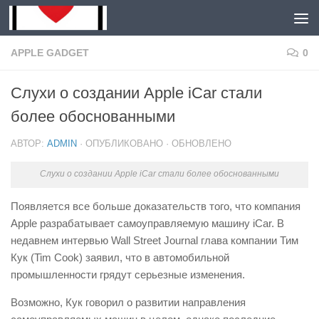
Skip to content
Для любых предложений по
сайту: mongolia-shop@cp9.ru
APPLE GADGET
0
Слухи о создании Apple iCar стали
более обоснованными
АВТОР:
ADMIN
· ОПУБЛИКОВАНО
· ОБНОВЛЕНО
Слухи о создании Apple iCar стали более обоснованными
Появляется все больше доказательств того, что компания
Apple разрабатывает самоуправляемую машину iCar. В
недавнем интервью Wall Street Journal глава компании Тим
Кук (Tim Cook) заявил, что в автомобильной
промышленности грядут серьезные изменения.
Возможно, Кук говорил о развитии направления